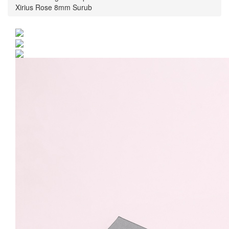
Xirius Rose 8mm Surub
Cercei Argint 925 placat
cu rodiu cu cristale
Swarovski® Xirius Rose