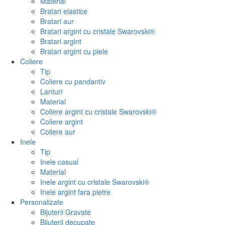
Material
Bratari elastice
Bratari aur
Bratari argint cu cristale Swarovski®
Bratari argint
Bratari argint cu piele
Coliere
Tip
Coliere cu pandantiv
Lanturi
Material
Coliere argint cu cristale Swarovski®
Coliere argint
Coliere aur
Inele
Tip
Inele casual
Material
Inele argint cu cristale Swarovski®
Inele argint fara pietre
Personalizate
Bijuterii Gravate
Bijuterii decupate