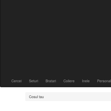
Cercei
Seturi
Bratari
Coliere
Inele
Personal
Cosul tau