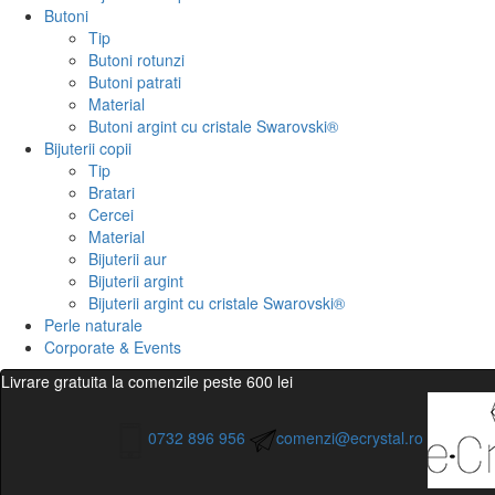
Butoni
Tip
Butoni rotunzi
Butoni patrati
Material
Butoni argint cu cristale Swarovski®
Bijuterii copii
Tip
Bratari
Cercei
Material
Bijuterii aur
Bijuterii argint
Bijuterii argint cu cristale Swarovski®
Perle naturale
Corporate & Events
Livrare gratuita la comenzile peste 600 lei
0732 896 956
comenzi@ecrystal.ro