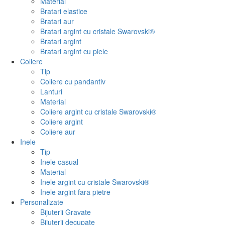
Material
Bratari elastice
Bratari aur
Bratari argint cu cristale Swarovski®
Bratari argint
Bratari argint cu piele
Coliere
Tip
Coliere cu pandantiv
Lanturi
Material
Coliere argint cu cristale Swarovski®
Coliere argint
Coliere aur
Inele
Tip
Inele casual
Material
Inele argint cu cristale Swarovski®
Inele argint fara pietre
Personalizate
Bijuterii Gravate
Bijuterii decupate