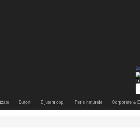
Lo
Tr
izate
Butoni
Bijuterii copii
Perle naturale
Corporate & E