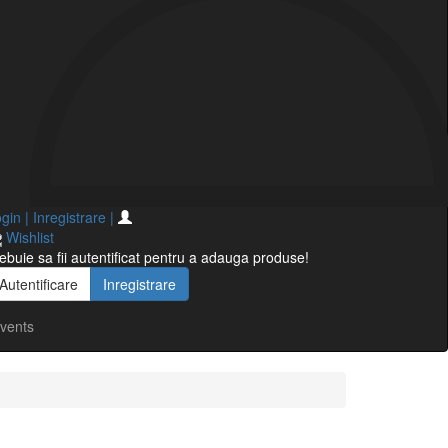
gin | Inregistrare
|
Wishlist
ebuie sa fii autentificat pentru a adauga produse!
Autentificare
Inregistrare
vents