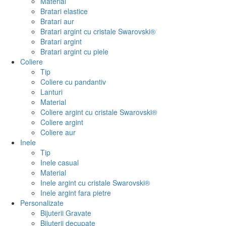
Material
Bratari elastice
Bratari aur
Bratari argint cu cristale Swarovski®
Bratari argint
Bratari argint cu piele
Coliere
Tip
Coliere cu pandantiv
Lanturi
Material
Coliere argint cu cristale Swarovski®
Coliere argint
Coliere aur
Inele
Tip
Inele casual
Material
Inele argint cu cristale Swarovski®
Inele argint fara pietre
Personalizate
Bijuterii Gravate
Bijuterii decupate