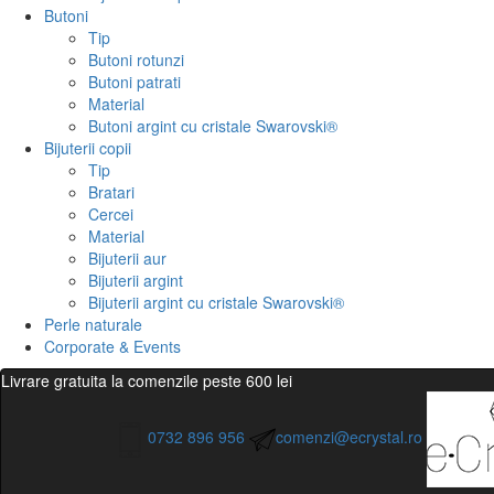
Butoni
Tip
Butoni rotunzi
Butoni patrati
Material
Butoni argint cu cristale Swarovski®
Bijuterii copii
Tip
Bratari
Cercei
Material
Bijuterii aur
Bijuterii argint
Bijuterii argint cu cristale Swarovski®
Perle naturale
Corporate & Events
Livrare gratuita la comenzile peste 600 lei
0732 896 956
comenzi@ecrystal.ro