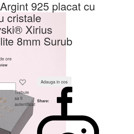
at cu
Argint 925 placat cu
ovski®
u cristale
 Surub
ski® Xirius
lite 8mm Surub
 de ore
eview
Adauga in cos
Trebuie
sa fi
Share:
autentificat