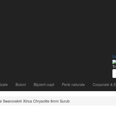
Lo
Tr
izate
Butoni
Bijuterii copii
Perle naturale
Corporate & E
tale Swarovski® Xirius Chrysolite 8mm Surub