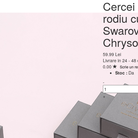
Cercei Argint 925 plac
Cercei 
rodiu cu cristale Swar
rodiu c
Xirius Chrysolite 8mm
Swarov
Chryso
59.99 Lei
59.99 Lei
Livrare in 24 - 48
0.00
Scrie un r
Stoc :
Da
-
+