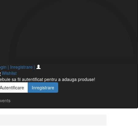
gin | Inregistrare
|
Wishlist
ebuie sa fii autentificat pentru a adauga produse!
Autentificare
Inregistrare
vents