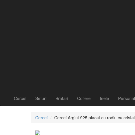
Cercei
Seturi
Bratari
Coliere
Inele
Personal
Cercei
Cercei Argint 925 placat cu rodiu cu cris