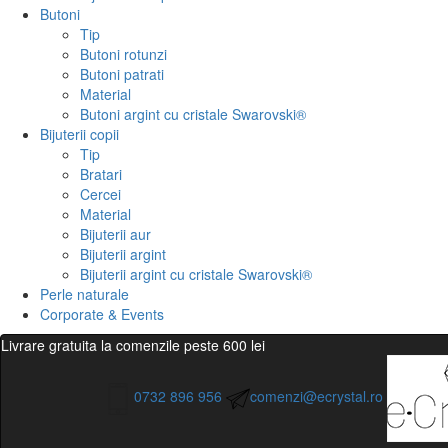
Butoni
Tip
Butoni rotunzi
Butoni patrati
Material
Butoni argint cu cristale Swarovski®
Bijuterii copii
Tip
Bratari
Cercei
Material
Bijuterii aur
Bijuterii argint
Bijuterii argint cu cristale Swarovski®
Perle naturale
Corporate & Events
Livrare gratuita la comenzile peste 600 lei
0732 896 956
comenzi@ecrystal.ro