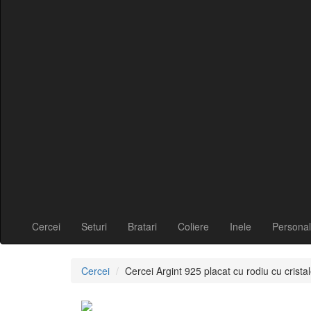
Cercei
Seturi
Bratari
Coliere
Inele
Personal
Cercei
Cercei Argint 925 placat cu rodiu cu cris