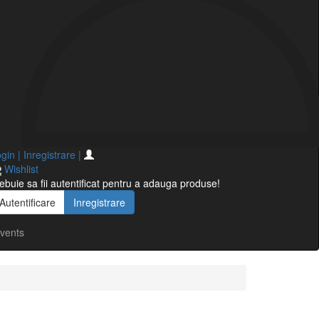
gin | Inregistrare
|
Wishlist
ebuie sa fii autentificat pentru a adauga produse!
Autentificare
Inregistrare
vents