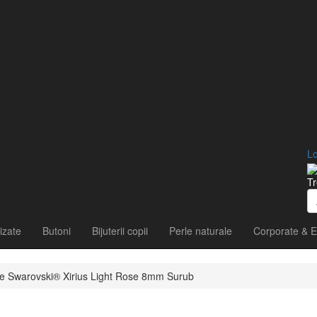
Lo
Tr
izate
Butoni
Bijuterii copii
Perle naturale
Corporate & E
tale Swarovski® Xirius Light Rose 8mm Surub