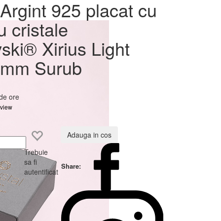
at cu
Argint 925 placat cu
ovski®
u cristale
 Surub
ski® Xirius Light
8mm Surub
 de ore
eview
Adauga in cos
Trebuie
sa fi
Share:
autentificat