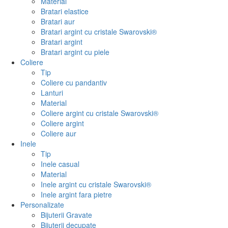
Material
Bratari elastice
Bratari aur
Bratari argint cu cristale Swarovski®
Bratari argint
Bratari argint cu piele
Coliere
Tip
Coliere cu pandantiv
Lanturi
Material
Coliere argint cu cristale Swarovski®
Coliere argint
Coliere aur
Inele
Tip
Inele casual
Material
Inele argint cu cristale Swarovski®
Inele argint fara pietre
Personalizate
Bijuterii Gravate
Bijuterii decupate