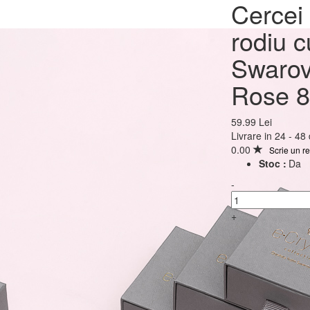
Cercei Argint 925 plac
Cercei 
rodiu cu cristale Swar
rodiu c
Xirius Light Rose 8mm
Swarov
Rose 
59.99 Lei
59.99 Lei
Livrare in 24 - 48
0.00
Scrie un r
Stoc :
Da
-
+