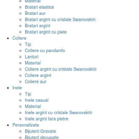
Material
Bratari elastice
Bratari aur
Bratari argint cu cristale Swarovski®
Bratari argint
Bratari argint cu piele
Coliere
Tip
Coliere cu pandantiv
Lanturi
Material
Coliere argint cu cristale Swarovski®
Coliere argint
Coliere aur
Inele
Tip
Inele casual
Material
Inele argint cu cristale Swarovski®
Inele argint fara pietre
Personalizate
Bijuterii Gravate
Bijuterii decupate