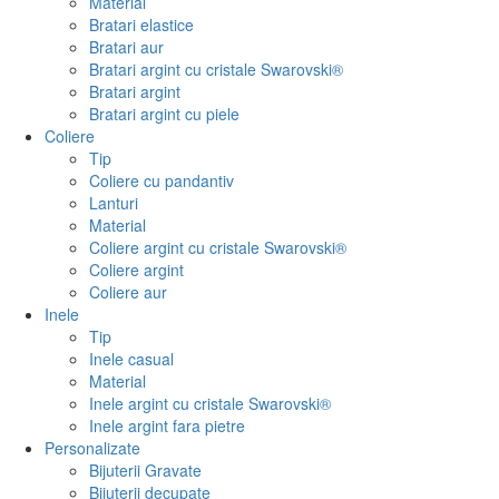
Material
Bratari elastice
Bratari aur
Bratari argint cu cristale Swarovski®
Bratari argint
Bratari argint cu piele
Coliere
Tip
Coliere cu pandantiv
Lanturi
Material
Coliere argint cu cristale Swarovski®
Coliere argint
Coliere aur
Inele
Tip
Inele casual
Material
Inele argint cu cristale Swarovski®
Inele argint fara pietre
Personalizate
Bijuterii Gravate
Bijuterii decupate