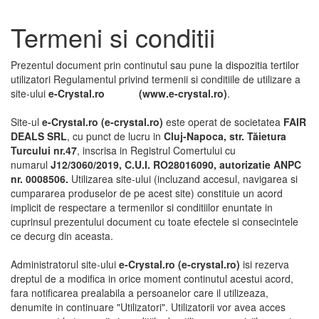
Termeni si conditii
Prezentul document prin continutul sau pune la dispozitia tertilor
utilizatori Regulamentul privind termenii si conditiile de utilizare a
site-ului
e-Crystal.ro (www.e-crystal.ro)
.
Site-ul
e-Crystal.ro (e-crystal.ro)
este operat de societatea
FAIR
DEALS SRL
, cu punct de lucru in
Cluj-Napoca,
str. Tăietura
Turcului nr.47
, inscrisa in Registrul Comertului cu
numarul
J12/3060/2019, C.U.I. RO28016090, autorizatie ANPC
nr. 0008506.
Utilizarea site-ului (incluzand accesul, navigarea si
cumpararea produselor de pe acest site) constituie un acord
implicit de respectare a termenilor si conditiilor enuntate in
cuprinsul prezentului document cu toate efectele si consecintele
ce decurg din aceasta.
Administratorul site-ului
e-Crystal.ro (e-crystal.ro)
isi rezerva
dreptul de a modifica in orice moment continutul acestui acord,
fara notificarea prealabila a persoanelor care il utilizeaza,
denumite in continuare "Utilizatori". Utilizatorii vor avea acces