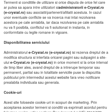
Termenii si conditiile de utilizare si orice disputa de orice fel care
ar putea sa apara intre utilizatori si
administratorii e-Crystal.ro
(e-crystal.ro)
sau asociatii/partenerii/afiliatii acestuia. In cazul
unor eventuale conflicte se va incerca mai intai rezolvarea
acestora pe cale amiabila, iar daca rezolvarea pe cale amiabila
nu va fi posibila, conflictul va fi solutionat in instanta, in
conformitate cu legile romane in vigoare.
Disponibilitatea serviciului
Administratorul
e-Crystal.ro (e-crystal.ro)
isi rezerva dreptul de a
modifica structura si interfata oricarei pagini sau subpagini a site-
ului
e-Crystal.ro (e-crystal.ro)
in orice moment si la orice interval
de timp liber ales, avand dreptul de a intrerupe temporar sau
permanent, partial sau in totalitate serviciile puse la dispozitia
publicului prin intermediul acestui website fara vreo notificare
prealabila individuala sau generala.
Cookie-uri
Acest site foloseste cookie-uri in scopuri de marketing. Prin
acceptarea acestor termeni si conditii va exprimati acordul pentru