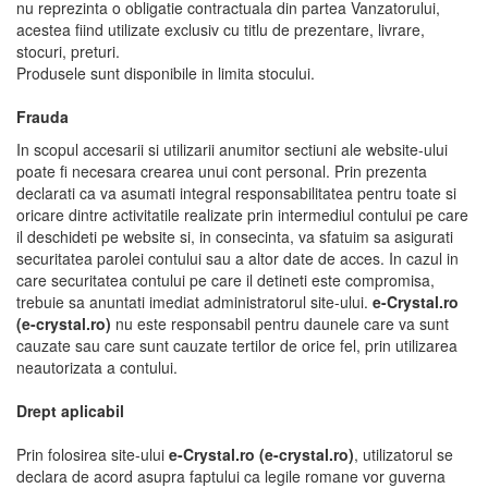
nu reprezinta o obligatie contractuala din partea Vanzatorului,
acestea fiind utilizate exclusiv cu titlu de prezentare, livrare,
stocuri, preturi.
Produsele sunt disponibile in limita stocului.
Frauda
In scopul accesarii si utilizarii anumitor sectiuni ale website-ului
poate fi necesara crearea unui cont personal. Prin prezenta
declarati ca va asumati integral responsabilitatea pentru toate si
oricare dintre activitatile realizate prin intermediul contului pe care
il deschideti pe website si, in consecinta, va sfatuim sa asigurati
securitatea parolei contului sau a altor date de acces. In cazul in
care securitatea contului pe care il detineti este compromisa,
trebuie sa anuntati imediat administratorul site-ului.
e-Crystal.ro
(e-crystal.ro)
nu este responsabil pentru daunele care va sunt
cauzate sau care sunt cauzate tertilor de orice fel, prin utilizarea
neautorizata a contului.
Drept aplicabil
Prin folosirea site-ului
e-Crystal.ro (e-crystal.ro)
, utilizatorul se
declara de acord asupra faptului ca legile romane vor guverna