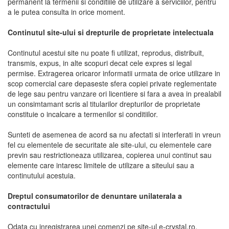
permanent la termenii si conditiile de utilizare a serviciilor, pentru
a le putea consulta in orice moment.
Continutul site-ului si drepturile de proprietate intelectuala
Continutul acestui site nu poate fi utilizat, reprodus, distribuit,
transmis, expus, in alte scopuri decat cele expres si legal
permise. Extragerea oricaror informatii urmata de orice utilizare in
scop comercial care depaseste sfera copiei private reglementate
de lege sau pentru vanzare ori licentiere si fara a avea in prealabil
un consimtamant scris al titularilor drepturilor de proprietate
constituie o incalcare a termenilor si conditiilor.
Sunteti de asemenea de acord sa nu afectati si interferati in vreun
fel cu elementele de securitate ale site-ului, cu elementele care
previn sau restrictioneaza utilizarea, copierea unui continut sau
elemente care intaresc limitele de utilizare a siteului sau a
continutului acestuia.
Dreptul consumatorilor de denuntare unilaterala a
contractului
Odata cu inregistrarea unei comenzi pe site-ul e-crystal.ro,