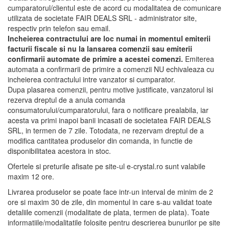
cumparatorul/clientul este de acord cu modalitatea de comunicare
utilizata de societate FAIR DEALS SRL - administrator site,
respectiv prin telefon sau email.
Incheierea contractului are loc numai in momentul emiterii
facturii fiscale si nu la lansarea comenzii sau emiterii
confirmarii automate de primire a acestei comenzi.
Emiterea
automata a confirmarii de primire a comenzii NU echivaleaza cu
incheierea contractului intre vanzator si cumparator.
Dupa plasarea comenzii, pentru motive justificate, vanzatorul isi
rezerva dreptul de a anula comanda
consumatorului/cumparatorului, fara o notificare prealabila, iar
acesta va primi inapoi banii incasati de societatea FAIR DEALS
SRL, in termen de 7 zile. Totodata, ne rezervam dreptul de a
modifica cantitatea produselor din comanda, in functie de
disponibilitatea acestora in stoc.
Ofertele si preturile afisate pe site-ul e-crystal.ro sunt valabile
maxim 12 ore.
Livrarea produselor se poate face intr-un interval de minim de 2
ore si maxim 30 de zile, din momentul in care s-au validat toate
detaliile comenzii (modalitate de plata, termen de plata). Toate
informatiile/modalitatile folosite pentru descrierea bunurilor pe site