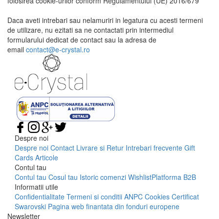
folosirea cookie-urilor conform Regulamentului (UE) 2016/679
Daca aveti intrebari sau nelamuriri in legatura cu acesti termeni
de utilizare, nu ezitati sa ne contactati prin intermediul
formularului dedicat de contact sau la adresa de
email
contact@e-crystal.ro
Despre noi
Despre noi
Contact
Livrare si Retur
Intrebari frecvente
Gift
Cards
Articole
Contul tau
Contul tau
Cosul tau
Istoric comenzi
Wishlist
Platforma B2B
Informatii utile
Confidentialitate
Termeni si conditii
ANPC
Cookies
Certificat
Swarovski
Pagina web finantata din fonduri europene
Newsletter