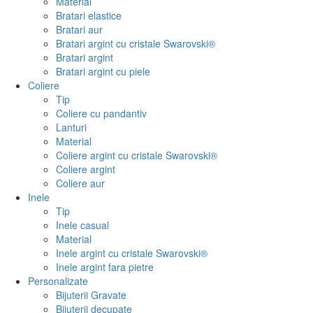
Material
Bratari elastice
Bratari aur
Bratari argint cu cristale Swarovski®
Bratari argint
Bratari argint cu piele
Coliere
Tip
Coliere cu pandantiv
Lanturi
Material
Coliere argint cu cristale Swarovski®
Coliere argint
Coliere aur
Inele
Tip
Inele casual
Material
Inele argint cu cristale Swarovski®
Inele argint fara pietre
Personalizate
Bijuterii Gravate
Bijuterii decupate