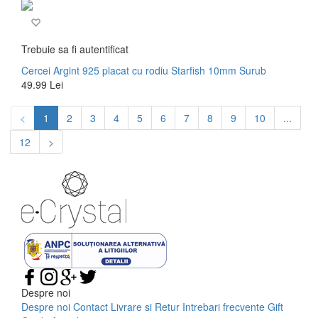
Trebuie sa fi autentificat
Cercei Argint 925 placat cu rodiu Starfish 10mm Surub
49.99 Lei
<
1
2
3
4
5
6
7
8
9
10
...
12
>
Despre noi
Despre noi
Contact
Livrare si Retur
Intrebari frecvente
Gift