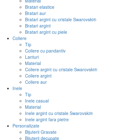
Material
Bratari elastice
Bratari aur
Bratari argint cu cristale Swarovski®
Bratari argint
Bratari argint cu piele
Coliere
Tip
Coliere cu pandantiv
Lanturi
Material
Coliere argint cu cristale Swarovski®
Coliere argint
Coliere aur
Inele
Tip
Inele casual
Material
Inele argint cu cristale Swarovski®
Inele argint fara pietre
Personalizate
Bijuterii Gravate
Bijuterii decupate