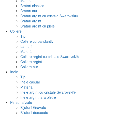
Material
Bratari elastice
Bratari aur
Bratari argint cu cristale Swarovski®
Bratari argint
Bratari argint cu piele
Coliere
Tip
Coliere cu pandantiv
Lanturi
Material
Coliere argint cu cristale Swarovski®
Coliere argint
Coliere aur
Inele
Tip
Inele casual
Material
Inele argint cu cristale Swarovski®
Inele argint fara pietre
Personalizate
Bijuterii Gravate
Bijuterii decupate