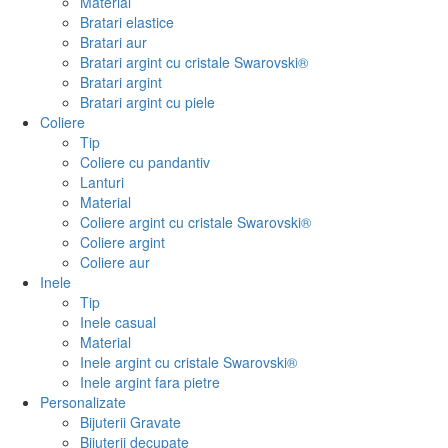
Material
Bratari elastice
Bratari aur
Bratari argint cu cristale Swarovski®
Bratari argint
Bratari argint cu piele
Coliere
Tip
Coliere cu pandantiv
Lanturi
Material
Coliere argint cu cristale Swarovski®
Coliere argint
Coliere aur
Inele
Tip
Inele casual
Material
Inele argint cu cristale Swarovski®
Inele argint fara pietre
Personalizate
Bijuterii Gravate
Bijuterii decupate