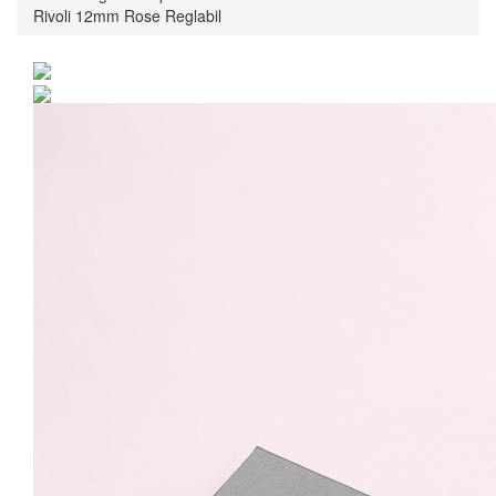
Rivoli 12mm Rose Reglabil
Inel Argint 925 placat cu
rodiu cu cristale
Swarovski® Rivoli 12mm