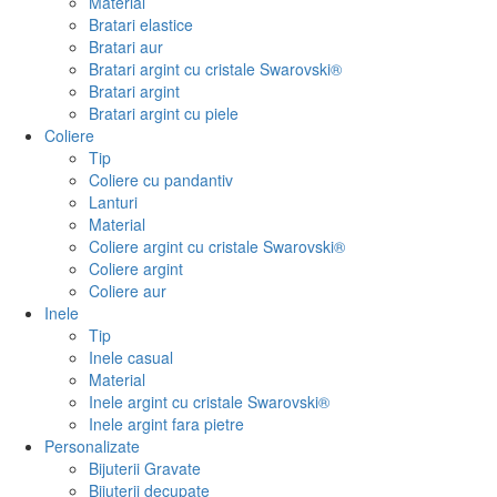
Material
Bratari elastice
Bratari aur
Bratari argint cu cristale Swarovski®
Bratari argint
Bratari argint cu piele
Coliere
Tip
Coliere cu pandantiv
Lanturi
Material
Coliere argint cu cristale Swarovski®
Coliere argint
Coliere aur
Inele
Tip
Inele casual
Material
Inele argint cu cristale Swarovski®
Inele argint fara pietre
Personalizate
Bijuterii Gravate
Bijuterii decupate