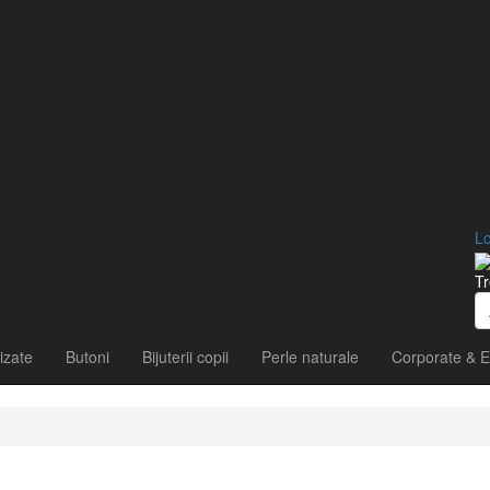
Lo
Tr
izate
Butoni
Bijuterii copii
Perle naturale
Corporate & E