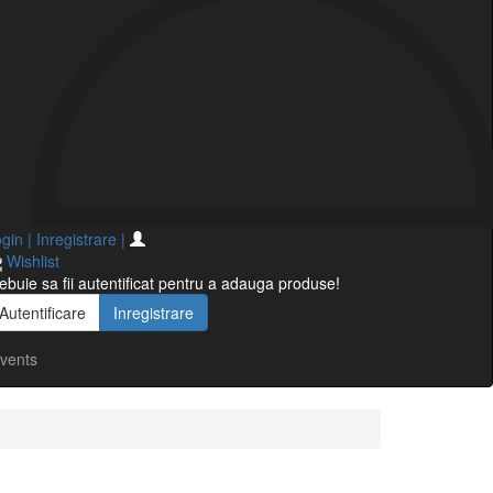
gin | Inregistrare
|
Wishlist
ebuie sa fii autentificat pentru a adauga produse!
Autentificare
Inregistrare
vents