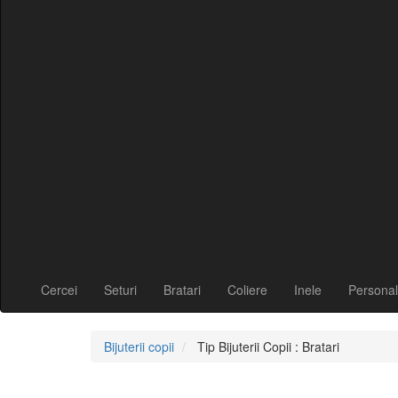
Cercei
Seturi
Bratari
Coliere
Inele
Personal
Bijuterii copii
Tip Bijuterii Copii : Bratari