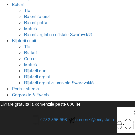
Butoni
Tip
Butoni rotunzi
Butoni patrati
Material
Butoni argint cu cristale Swarovski®
Bijuterii copii
Tip
Bratari
Cercei
Material
Bijuterii aur
Bijuterii argint
Bijuterii argint cu cristale Swarovski®
Perle naturale
Corporate & Events
Livrare gratuita la comenzile peste 600 lei
0732 896 956
comenzi@ecrystal.ro