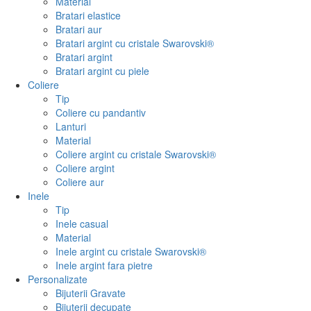
Material
Bratari elastice
Bratari aur
Bratari argint cu cristale Swarovski®
Bratari argint
Bratari argint cu piele
Coliere
Tip
Coliere cu pandantiv
Lanturi
Material
Coliere argint cu cristale Swarovski®
Coliere argint
Coliere aur
Inele
Tip
Inele casual
Material
Inele argint cu cristale Swarovski®
Inele argint fara pietre
Personalizate
Bijuterii Gravate
Bijuterii decupate