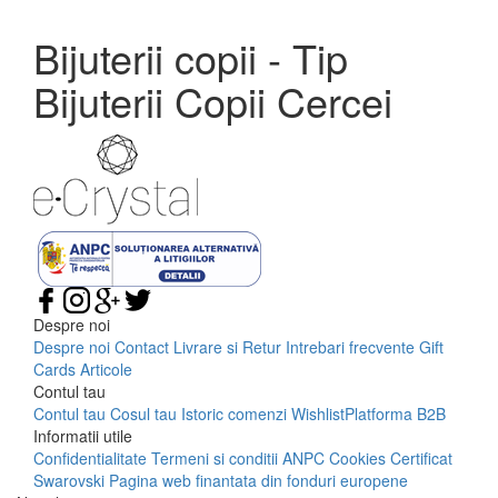
Bijuterii copii - Tip
Bijuterii Copii Cercei
Despre noi
Despre noi
Contact
Livrare si Retur
Intrebari frecvente
Gift
Cards
Articole
Contul tau
Contul tau
Cosul tau
Istoric comenzi
Wishlist
Platforma B2B
Informatii utile
Confidentialitate
Termeni si conditii
ANPC
Cookies
Certificat
Swarovski
Pagina web finantata din fonduri europene