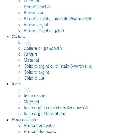
Material
Bratari elastice
Bratari aur
Bratari argint cu cristale Swarovski®
Bratari argint
Bratari argint cu piele
Coliere
Tip
Coliere cu pandantiv
Lanturi
Material
Coliere argint cu cristale Swarovski®
Coliere argint
Coliere aur
Inele
Tip
Inele casual
Material
Inele argint cu cristale Swarovski®
Inele argint fara pietre
Personalizate
Bijuterii Gravate
Bijuterii decupate