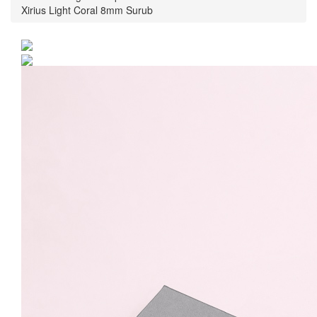
Xirius Light Coral 8mm Surub
Cercei Argint 925 placat
cu rodiu cu cristale
Swarovski® Xirius Light