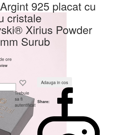
at cu
Argint 925 placat cu
ovski®
u cristale
8mm
ski® Xirius Powder
8mm Surub
 de ore
eview
Adauga in cos
Trebuie
sa fi
Share:
autentificat