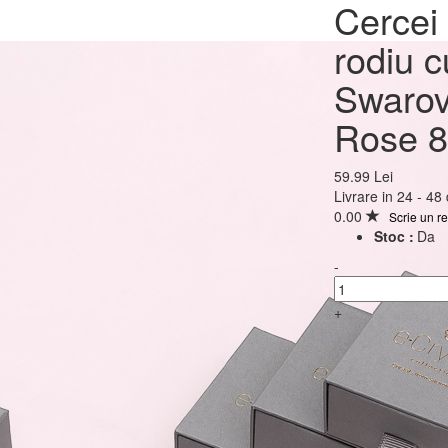
Cercei Argint 925 plac
Cercei 
rodiu cu cristale Swar
rodiu c
Xirius Powder Rose 
Swarov
Surub
Rose 
59.99 Lei
59.99 Lei
Livrare in 24 - 48
0.00
Scrie un r
Stoc :
Da
-
+