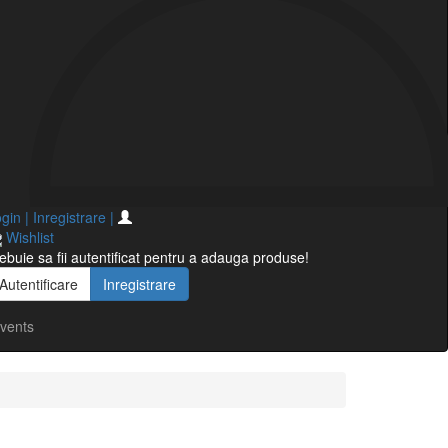
gin | Inregistrare
|
Wishlist
ebuie sa fii autentificat pentru a adauga produse!
Autentificare
Inregistrare
vents