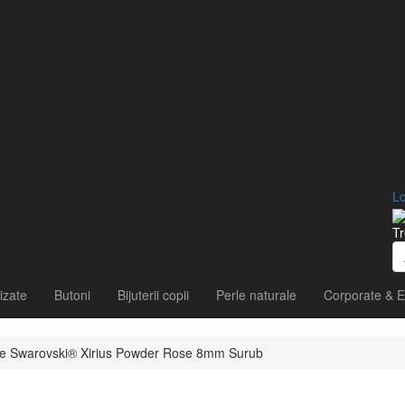
Lo
Tr
izate
Butoni
Bijuterii copii
Perle naturale
Corporate & E
stale Swarovski® Xirius Powder Rose 8mm Surub