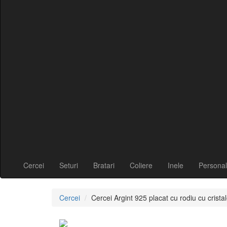
Cercei
Seturi
Bratari
Coliere
Inele
Personal
Cercei
Cercei Argint 925 placat cu rodiu cu cri