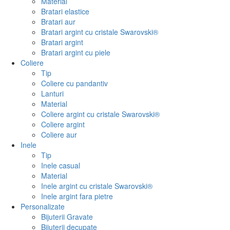
Material
Bratari elastice
Bratari aur
Bratari argint cu cristale Swarovski®
Bratari argint
Bratari argint cu piele
Coliere
Tip
Coliere cu pandantiv
Lanturi
Material
Coliere argint cu cristale Swarovski®
Coliere argint
Coliere aur
Inele
Tip
Inele casual
Material
Inele argint cu cristale Swarovski®
Inele argint fara pietre
Personalizate
Bijuterii Gravate
Bijuterii decupate