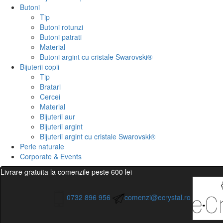
Butoni
Tip
Butoni rotunzi
Butoni patrati
Material
Butoni argint cu cristale Swarovski®
Bijuterii copii
Tip
Bratari
Cercei
Material
Bijuterii aur
Bijuterii argint
Bijuterii argint cu cristale Swarovski®
Perle naturale
Corporate & Events
Livrare gratuita la comenzile peste 600 lei
0732 896 956
comenzi@ecrystal.ro