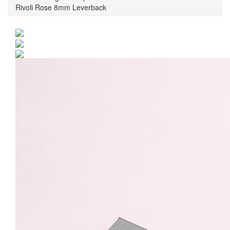
Rivoli Rose 8mm Leverback
Cercei Argint 925 placat
cu rodiu cu cristale
Swarovski® Rivoli Rose