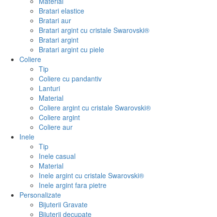
Material
Bratari elastice
Bratari aur
Bratari argint cu cristale Swarovski®
Bratari argint
Bratari argint cu piele
Coliere
Tip
Coliere cu pandantiv
Lanturi
Material
Coliere argint cu cristale Swarovski®
Coliere argint
Coliere aur
Inele
Tip
Inele casual
Material
Inele argint cu cristale Swarovski®
Inele argint fara pietre
Personalizate
Bijuterii Gravate
Bijuterii decupate