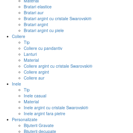
Material
Bratari elastice
Bratari aur
Bratari argint cu cristale Swarovski®
Bratari argint
Bratari argint cu piele
Coliere
Tip
Coliere cu pandantiv
Lanturi
Material
Coliere argint cu cristale Swarovski®
Coliere argint
Coliere aur
Inele
Tip
Inele casual
Material
Inele argint cu cristale Swarovski®
Inele argint fara pietre
Personalizate
Bijuterii Gravate
Bijuterii decupate