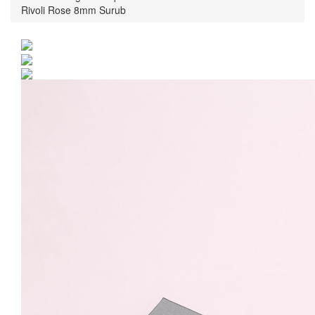
Rivoli Rose 8mm Surub
Cercei Argint 925 placat
cu rodiu cu cristale
Swarovski® Rivoli Rose