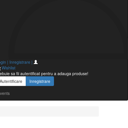
gin | Inregistrare
|
Wishlist
ebuie sa fii autentificat pentru a adauga produse!
Autentificare
Inregistrare
vents