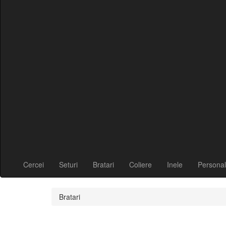
Cercei
Seturi
Bratari
Coliere
Inele
Personal
Bratari