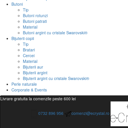
Butoni
Tip
Butoni rotunzi
Butoni patrati
Material
Butoni argint cu cristale Swarovski®
Bijuterii copii
Tip
Bratari
Cercei
Material
Bijuterii aur
Bijuterii argint
Bijuterii argint cu cristale Swarovski®
Perle naturale
Corporate & Events
Livrare gratuita la comenzile peste 600 lei
0732 896 956
comenzi@ecrystal.ro