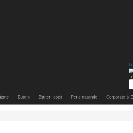
Lo
Tr
izate
Butoni
Bijuterii copii
Perle naturale
Corporate & E