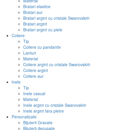
Material
Bratari elastice
Bratari aur
Bratari argint cu cristale Swarovski®
Bratari argint
Bratari argint cu piele
Coliere
Tip
Coliere cu pandantiv
Lanturi
Material
Coliere argint cu cristale Swarovski®
Coliere argint
Coliere aur
Inele
Tip
Inele casual
Material
Inele argint cu cristale Swarovski®
Inele argint fara pietre
Personalizate
Bijuterii Gravate
Bijuterii decupate