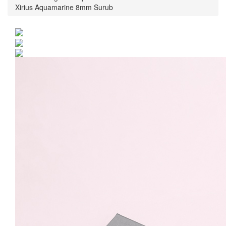
Xirius Aquamarine 8mm Surub
Cercei Argint 925 placat
cu rodiu cu cristale
Swarovski® Xirius