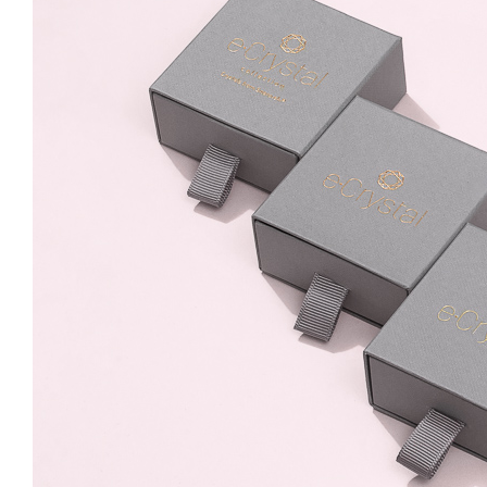
Aquamarine 8mm Surub
59.99 Lei
Placare cu
Rodiu
Aur galben 18K