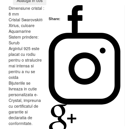
Adauga in cos
Dimensiune cristal :
8 mm
Share:
Cristal Swarovski®
Xirius, culoare
Aquamarine
Sistem prindere:
Surub
Argintul 925 este
placat cu rodiu
pentru o stralucire
mai intensa si
pentru a nu se
oxida
Bijuteriile se
livreaza in cutie
personalizata e-
Crystal, impreuna
cu certificatul de
garantie si
declaratia de
conformitate.