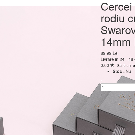
Cercei Argint 925 plac
Cercei 
rodiu cu cristale Swar
rodiu c
Fancy Pear 14mm Ros
Swarov
Hook
14mm 
89.99 Lei
89.99 Lei
Livrare in 24 - 48
0.00
Scrie un r
Stoc :
Nu
-
+