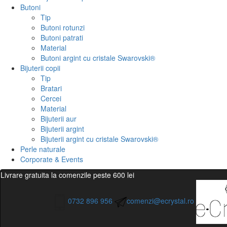
Butoni
Tip
Butoni rotunzi
Butoni patrati
Material
Butoni argint cu cristale Swarovski®
Bijuterii copii
Tip
Bratari
Cercei
Material
Bijuterii aur
Bijuterii argint
Bijuterii argint cu cristale Swarovski®
Perle naturale
Corporate & Events
Livrare gratuita la comenzile peste 600 lei
0732 896 956
comenzi@ecrystal.ro