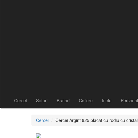
Cercei
Seturi
Bratari
Coliere
Inele
Personal
Cercei
Cercei Argint 925 placat cu rodiu cu cri