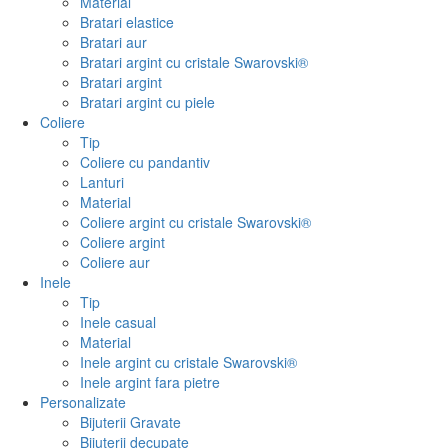
Material
Bratari elastice
Bratari aur
Bratari argint cu cristale Swarovski®
Bratari argint
Bratari argint cu piele
Coliere
Tip
Coliere cu pandantiv
Lanturi
Material
Coliere argint cu cristale Swarovski®
Coliere argint
Coliere aur
Inele
Tip
Inele casual
Material
Inele argint cu cristale Swarovski®
Inele argint fara pietre
Personalizate
Bijuterii Gravate
Bijuterii decupate