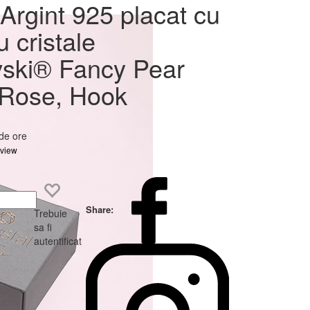
at cu
Argint 925 placat cu
ovski®
u cristale
e,
ski® Fancy Pear
Rose, Hook
 de ore
eview
Share:
Trebuie
sa fi
autentificat