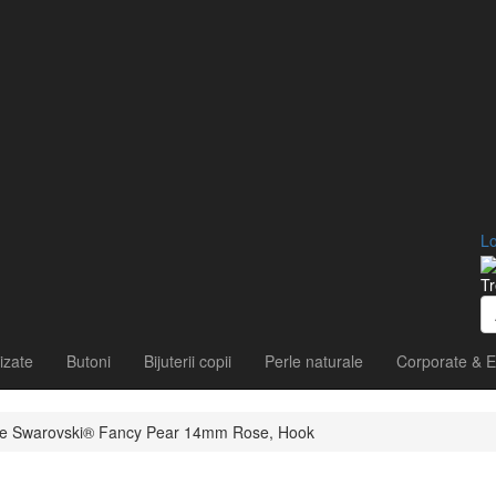
Lo
Tr
izate
Butoni
Bijuterii copii
Perle naturale
Corporate & E
stale Swarovski® Fancy Pear 14mm Rose, Hook