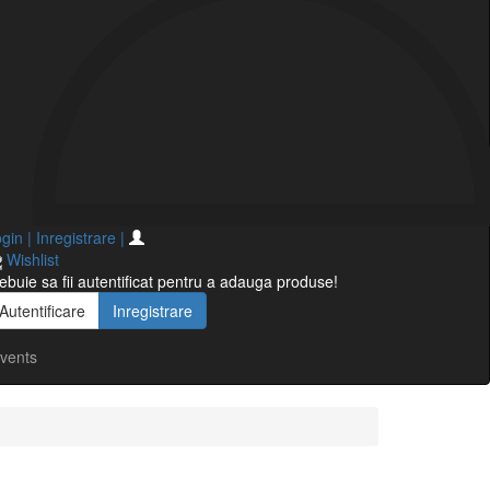
gin | Inregistrare
|
Wishlist
ebuie sa fii autentificat pentru a adauga produse!
Autentificare
Inregistrare
vents