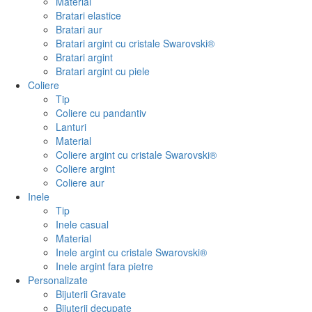
Material
Bratari elastice
Bratari aur
Bratari argint cu cristale Swarovski®
Bratari argint
Bratari argint cu piele
Coliere
Tip
Coliere cu pandantiv
Lanturi
Material
Coliere argint cu cristale Swarovski®
Coliere argint
Coliere aur
Inele
Tip
Inele casual
Material
Inele argint cu cristale Swarovski®
Inele argint fara pietre
Personalizate
Bijuterii Gravate
Bijuterii decupate