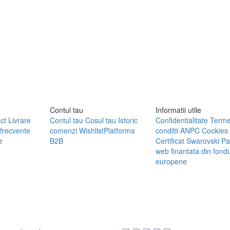
Contul tau
Informatii utile
ct
Livrare
Contul tau
Cosul tau
Istoric
Confidentialitate
Terme
 frecvente
comenzi
Wishlist
Platforma
conditii
ANPC
Cookies
e
B2B
Certificat Swarovski
Pa
web finantata din fondu
europene