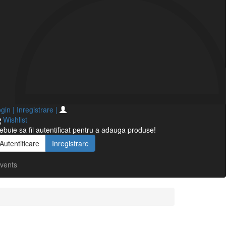
gin | Inregistrare
|
Wishlist
ebuie sa fii autentificat pentru a adauga produse!
Autentificare
Inregistrare
vents