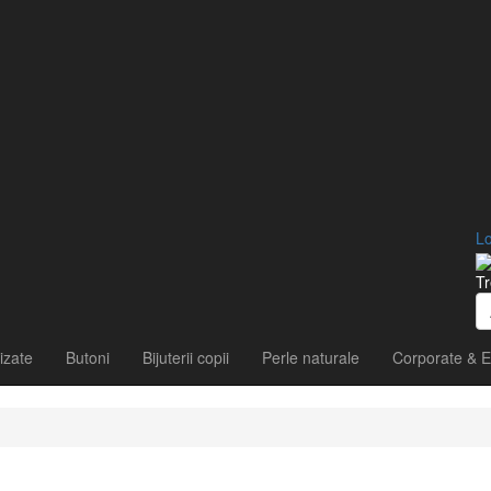
Lo
Tr
izate
Butoni
Bijuterii copii
Perle naturale
Corporate & E