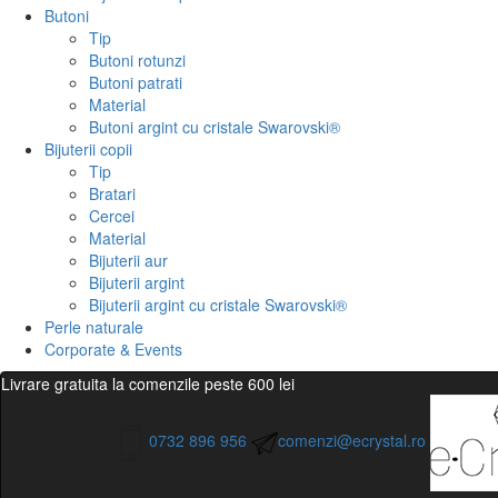
Butoni
Tip
Butoni rotunzi
Butoni patrati
Material
Butoni argint cu cristale Swarovski®
Bijuterii copii
Tip
Bratari
Cercei
Material
Bijuterii aur
Bijuterii argint
Bijuterii argint cu cristale Swarovski®
Perle naturale
Corporate & Events
Livrare gratuita la comenzile peste 600 lei
0732 896 956
comenzi@ecrystal.ro