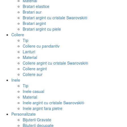
Material
Bratari elastice
Bratari aur
Bratari argint cu cristale Swarovski®
Bratari argint
Bratari argint cu piele
Coliere
Tip
Coliere cu pandantiv
Lanturi
Material
Coliere argint cu cristale Swarovski®
Coliere argint
Coliere aur
Inele
Tip
Inele casual
Material
Inele argint cu cristale Swarovski®
Inele argint fara pietre
Personalizate
Bijuterii Gravate
Bijuterii decupate