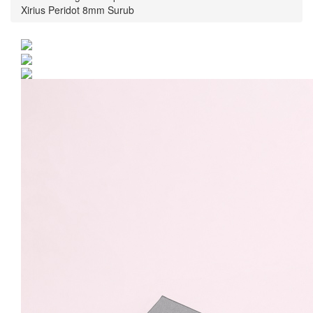
Xirius Peridot 8mm Surub
Cercei Argint 925 placat
cu rodiu cu cristale
Swarovski® Xirius