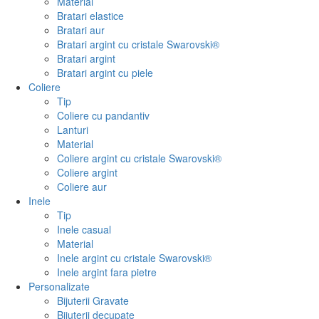
Material
Bratari elastice
Bratari aur
Bratari argint cu cristale Swarovski®
Bratari argint
Bratari argint cu piele
Coliere
Tip
Coliere cu pandantiv
Lanturi
Material
Coliere argint cu cristale Swarovski®
Coliere argint
Coliere aur
Inele
Tip
Inele casual
Material
Inele argint cu cristale Swarovski®
Inele argint fara pietre
Personalizate
Bijuterii Gravate
Bijuterii decupate