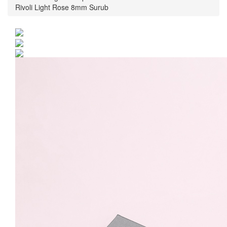
Rivoli Light Rose 8mm Surub
Cercei Argint 925 placat
cu rodiu cu cristale
Swarovski® Rivoli Light