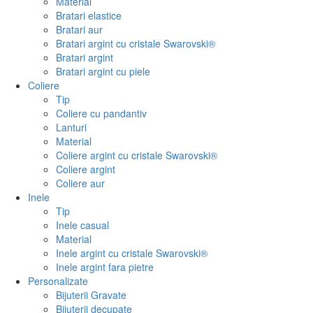
Material
Bratari elastice
Bratari aur
Bratari argint cu cristale Swarovski®
Bratari argint
Bratari argint cu piele
Coliere
Tip
Coliere cu pandantiv
Lanturi
Material
Coliere argint cu cristale Swarovski®
Coliere argint
Coliere aur
Inele
Tip
Inele casual
Material
Inele argint cu cristale Swarovski®
Inele argint fara pietre
Personalizate
Bijuterii Gravate
Bijuterii decupate