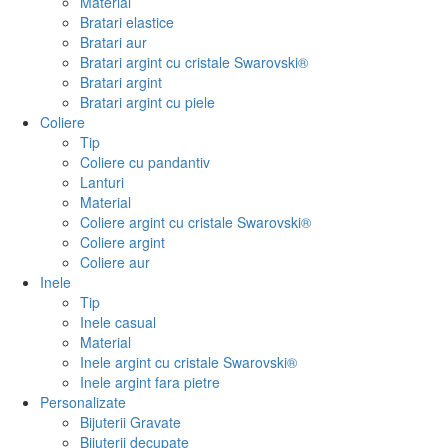
Material
Bratari elastice
Bratari aur
Bratari argint cu cristale Swarovski®
Bratari argint
Bratari argint cu piele
Coliere
Tip
Coliere cu pandantiv
Lanturi
Material
Coliere argint cu cristale Swarovski®
Coliere argint
Coliere aur
Inele
Tip
Inele casual
Material
Inele argint cu cristale Swarovski®
Inele argint fara pietre
Personalizate
Bijuterii Gravate
Bijuterii decupate