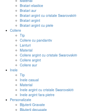
Material
Bratari elastice
Bratari aur
Bratari argint cu cristale Swarovski®
Bratari argint
Bratari argint cu piele
Coliere
Tip
Coliere cu pandantiv
Lanturi
Material
Coliere argint cu cristale Swarovski®
Coliere argint
Coliere aur
Inele
Tip
Inele casual
Material
Inele argint cu cristale Swarovski®
Inele argint fara pietre
Personalizate
Bijuterii Gravate
Bijuterii decupate