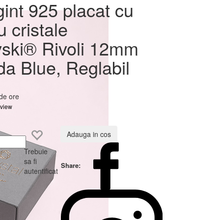
cu rodiu
gint 925 placat cu
Rivoli
u cristale
ski® Rivoli 12mm
a Blue, Reglabil
 de ore
eview
Adauga in cos
Trebuie
sa fi
Share:
autentificat