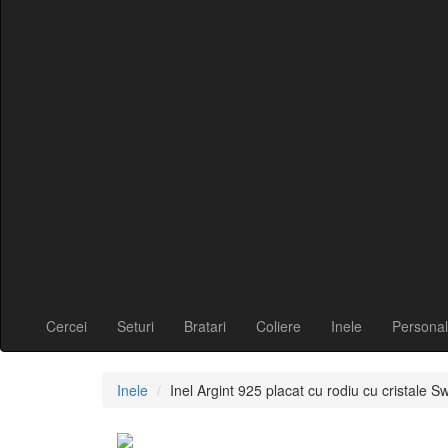
Cercei
Seturi
Bratari
Coliere
Inele
Personal
Inele
Inel Argint 925 placat cu rodiu cu cristale