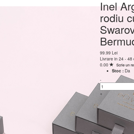
Inel Argint 925 placat 
Inel Ar
cu cristale Swarovski® 
rodiu c
12mm Bermuda Blue,
Swarov
Reglabil
Bermud
99.99 Lei
99.99 Lei
Livrare in 24 - 48
0.00
Scrie un r
Stoc :
Da
-
+