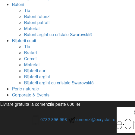
Butoni
Tip
Butoni rotunzi
Butoni patrati
Material
Butoni argint cu cristale Swarovski®
Bijuterii copii
Tip
Bratari
Cercei
Material
Bijuterii aur
Bijuterii argint
Bijuterii argint cu cristale Swarovski®
Perle naturale
Corporate & Events
Livrare gratuita la comenzile peste 600 lei
0732 896 956
comenzi@ecrystal.ro