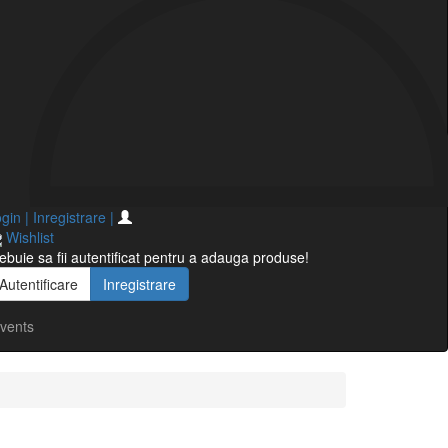
gin | Inregistrare
|
Wishlist
ebuie sa fii autentificat pentru a adauga produse!
Autentificare
Inregistrare
vents