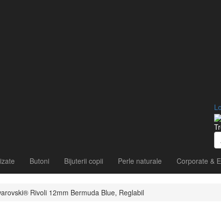
Lo
Tr
izate
Butoni
Bijuterii copii
Perle naturale
Corporate & E
 Swarovski® Rivoli 12mm Bermuda Blue, Reglabil