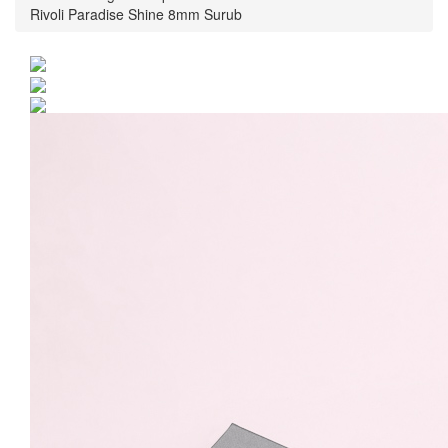
Rivoli Paradise Shine 8mm Surub
Cercei Argint 925 placat
cu rodiu cu cristale
Swarovski® Rivoli