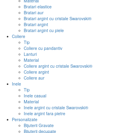
Material
Bratari elastice
Bratari aur
Bratari argint cu cristale Swarovski®
Bratari argint
Bratari argint cu piele
Coliere
Tip
Coliere cu pandantiv
Lanturi
Material
Coliere argint cu cristale Swarovski®
Coliere argint
Coliere aur
Inele
Tip
Inele casual
Material
Inele argint cu cristale Swarovski®
Inele argint fara pietre
Personalizate
Bijuterii Gravate
Bijuterii decupate