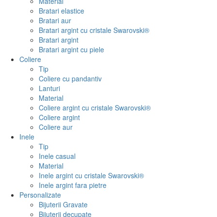
Material
Bratari elastice
Bratari aur
Bratari argint cu cristale Swarovski®
Bratari argint
Bratari argint cu piele
Coliere
Tip
Coliere cu pandantiv
Lanturi
Material
Coliere argint cu cristale Swarovski®
Coliere argint
Coliere aur
Inele
Tip
Inele casual
Material
Inele argint cu cristale Swarovski®
Inele argint fara pietre
Personalizate
Bijuterii Gravate
Bijuterii decupate