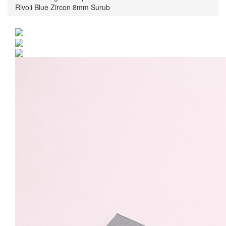
Rivoli Blue Zircon 8mm Surub
Cercei Argint 925 placat
cu rodiu cu cristale
Swarovski® Rivoli Blue