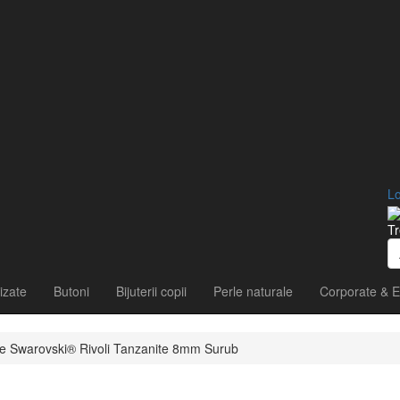
Lo
Tr
izate
Butoni
Bijuterii copii
Perle naturale
Corporate & E
tale Swarovski® Rivoli Tanzanite 8mm Surub