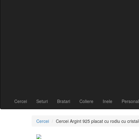
Cercei
Seturi
Bratari
Coliere
Inele
Personal
Cercei
Cercei Argint 925 placat cu rodiu cu cris