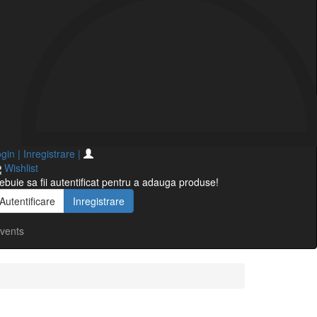
gin | Inregistrare
|
Wishlist
ebuie sa fii autentificat pentru a adauga produse!
Autentificare
Inregistrare
vents