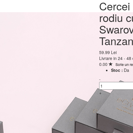
Cercei Argint 925 plac
Cercei 
rodiu cu cristale Swar
rodiu c
Rivoli Tanzanite 8mm 
Swarov
Tanzan
59.99 Lei
59.99 Lei
Livrare in 24 - 48
0.00
Scrie un r
Stoc :
Da
-
+