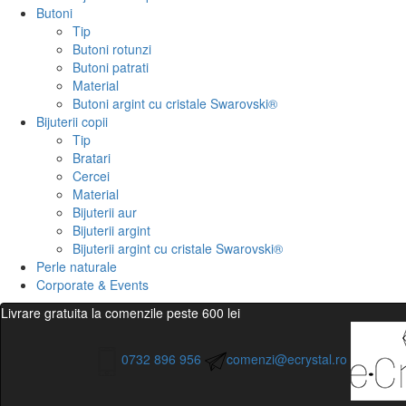
Butoni
Tip
Butoni rotunzi
Butoni patrati
Material
Butoni argint cu cristale Swarovski®
Bijuterii copii
Tip
Bratari
Cercei
Material
Bijuterii aur
Bijuterii argint
Bijuterii argint cu cristale Swarovski®
Perle naturale
Corporate & Events
Livrare gratuita la comenzile peste 600 lei
0732 896 956
comenzi@ecrystal.ro