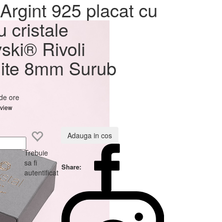
at cu
Argint 925 placat cu
ovski®
u cristale
Surub
ski® Rivoli
ite 8mm Surub
 de ore
eview
Adauga in cos
Trebuie
sa fi
Share:
autentificat