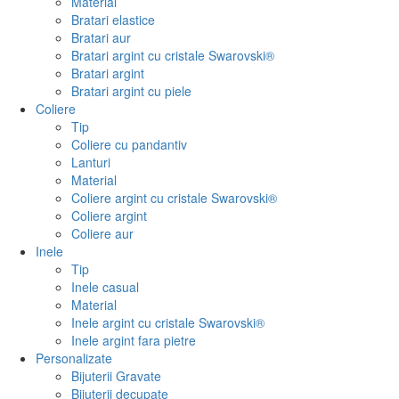
Material
Bratari elastice
Bratari aur
Bratari argint cu cristale Swarovski®
Bratari argint
Bratari argint cu piele
Coliere
Tip
Coliere cu pandantiv
Lanturi
Material
Coliere argint cu cristale Swarovski®
Coliere argint
Coliere aur
Inele
Tip
Inele casual
Material
Inele argint cu cristale Swarovski®
Inele argint fara pietre
Personalizate
Bijuterii Gravate
Bijuterii decupate