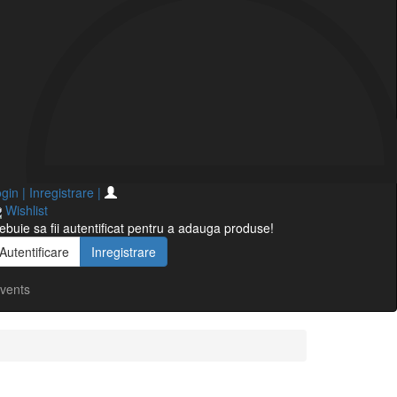
gin | Inregistrare
|
Wishlist
ebuie sa fii autentificat pentru a adauga produse!
Autentificare
Inregistrare
vents