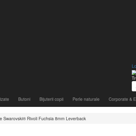
Lo
Tr
izate
Butoni
Bijuterii copii
Perle naturale
Corporate & E
tale Swarovski® Rivoli Fuchsia 8mm Leverback