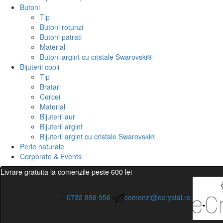
Butoni
Tip
Butoni rotunzi
Butoni patrati
Material
Butoni argint cu cristale Swarovski®
Bijuterii copii
Tip
Bratari
Cercei
Material
Bijuterii aur
Bijuterii argint
Bijuterii argint cu cristale Swarovski®
Perle naturale
Corporate & Events
Livrare gratuita la comenzile peste 600 lei
0732 896 956
comenzi@ecrystal.ro