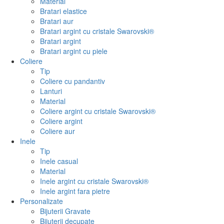
Material
Bratari elastice
Bratari aur
Bratari argint cu cristale Swarovski®
Bratari argint
Bratari argint cu piele
Coliere
Tip
Coliere cu pandantiv
Lanturi
Material
Coliere argint cu cristale Swarovski®
Coliere argint
Coliere aur
Inele
Tip
Inele casual
Material
Inele argint cu cristale Swarovski®
Inele argint fara pietre
Personalizate
Bijuterii Gravate
Bijuterii decupate