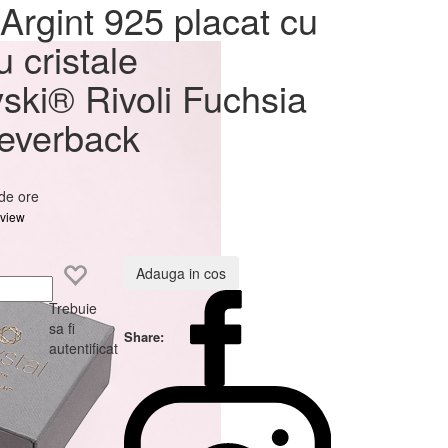
at cu
Argint 925 placat cu
ovski®
u cristale
verback
ski® Rivoli Fuchsia
everback
 de ore
eview
Adauga in cos
Trebuie
sa fi
Share:
autentificat