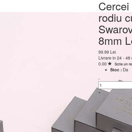
Cercei Argint 925 plac
Cercei 
rodiu cu cristale Swar
rodiu c
Rivoli Fuchsia 8mm Le
Swarov
8mm L
99.99 Lei
99.99 Lei
Livrare in 24 - 48
0.00
Scrie un r
Stoc :
Da
-
+