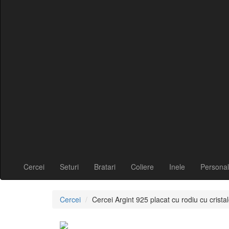
Cercei
Seturi
Bratari
Coliere
Inele
Personal
Cercei
Cercei Argint 925 placat cu rodiu cu cris