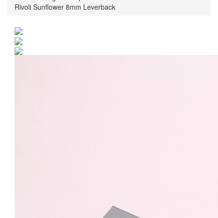
Rivoli Sunflower 8mm Leverback
Cercei Argint 925 placat
cu rodiu cu cristale
Swarovski® Rivoli