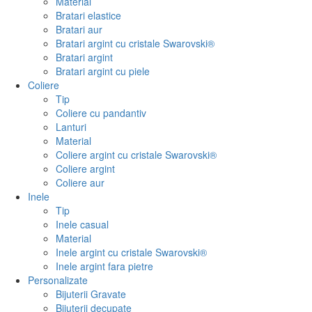
Material
Bratari elastice
Bratari aur
Bratari argint cu cristale Swarovski®
Bratari argint
Bratari argint cu piele
Coliere
Tip
Coliere cu pandantiv
Lanturi
Material
Coliere argint cu cristale Swarovski®
Coliere argint
Coliere aur
Inele
Tip
Inele casual
Material
Inele argint cu cristale Swarovski®
Inele argint fara pietre
Personalizate
Bijuterii Gravate
Bijuterii decupate