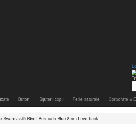
Lo
Tr
izate
Butoni
Bijuterii copii
Perle naturale
Corporate & E
stale Swarovski® Rivoli Bermuda Blue 8mm Leverback