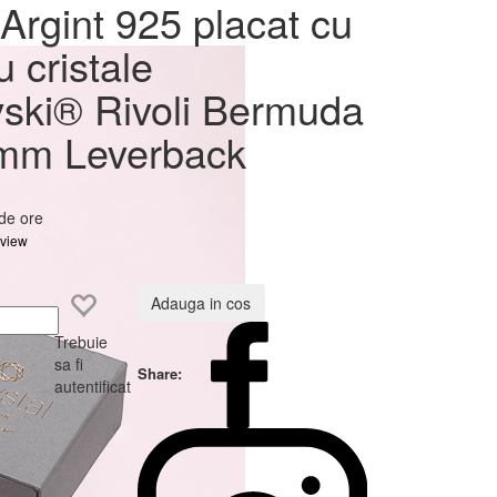
at cu
Argint 925 placat cu
ovski®
u cristale
8mm
ski® Rivoli Bermuda
mm Leverback
 de ore
eview
Adauga in cos
Trebuie
sa fi
Share:
autentificat