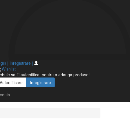
gin | Inregistrare
|
Wishlist
ebuie sa fii autentificat pentru a adauga produse!
Autentificare
Inregistrare
vents