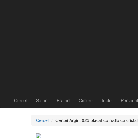
Cercei
Seturi
Bratari
Coliere
Inele
Personal
Cercei
Cercei Argint 925 placat cu rodiu cu cri