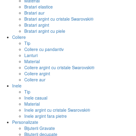
Material
Bratari elastice
Bratari aur
Bratari argint cu cristale Swarovski®
Bratari argint
Bratari argint cu piele
Coliere
Tip
Coliere cu pandantiv
Lanturi
Material
Coliere argint cu cristale Swarovski®
Coliere argint
Coliere aur
Inele
Tip
Inele casual
Material
Inele argint cu cristale Swarovski®
Inele argint fara pietre
Personalizate
Bijuterii Gravate
Bijuterii decupate