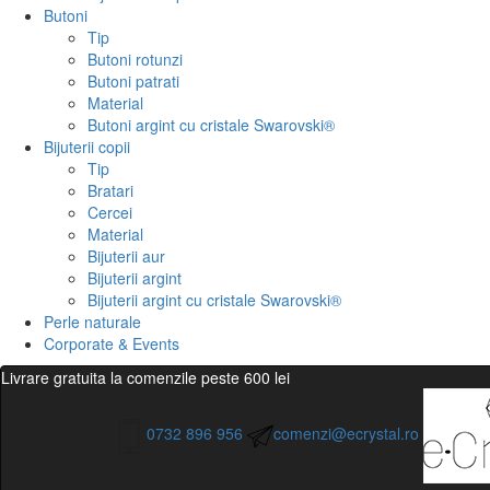
Butoni
Tip
Butoni rotunzi
Butoni patrati
Material
Butoni argint cu cristale Swarovski®
Bijuterii copii
Tip
Bratari
Cercei
Material
Bijuterii aur
Bijuterii argint
Bijuterii argint cu cristale Swarovski®
Perle naturale
Corporate & Events
Livrare gratuita la comenzile peste 600 lei
0732 896 956
comenzi@ecrystal.ro