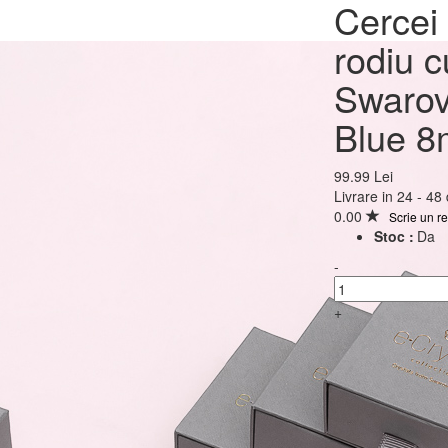
Cercei Argint 925 plac
Cercei 
rodiu cu cristale Swar
rodiu c
Rivoli Bermuda Blue 
Swarov
Leverback
Blue 8
99.99 Lei
99.99 Lei
Livrare in 24 - 48
0.00
Scrie un r
Stoc :
Da
-
+