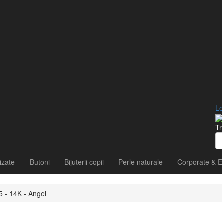
Lo
Tr
izate
Butoni
Bijuterii copii
Perle naturale
Corporate & E
5 - 14K - Angel