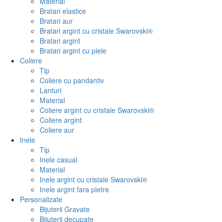
Material
Bratari elastice
Bratari aur
Bratari argint cu cristale Swarovski®
Bratari argint
Bratari argint cu piele
Coliere
Tip
Coliere cu pandantiv
Lanturi
Material
Coliere argint cu cristale Swarovski®
Coliere argint
Coliere aur
Inele
Tip
Inele casual
Material
Inele argint cu cristale Swarovski®
Inele argint fara pietre
Personalizate
Bijuterii Gravate
Bijuterii decupate