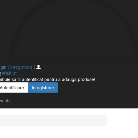
gin | Inregistrare
|
Wishlist
ebuie sa fii autentificat pentru a adauga produse!
Autentificare
Inregistrare
vents