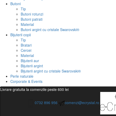
Butoni
Tip
Butoni rotunzi
Butoni patrati
Material
Butoni argint cu cristale Swarovski®
Bijuterii copii
Tip
Bratari
Cercei
Material
Bijuterii aur
Bijuterii argint
Bijuterii argint cu cristale Swarovski®
Perle naturale
Corporate & Events
Livrare gratuita la comenzile peste 600 lei
0732 896 956
comenzi@ecrystal.ro