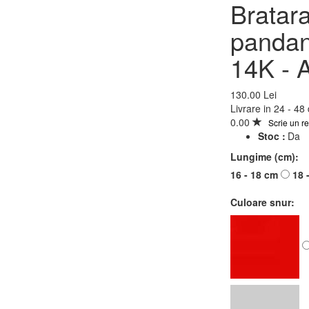
Bratara Kabbalah cu
Bratar
pandantiv din Aur 585 -
pandant
14K - Angel
14K - 
130.00 Lei
130.00 Lei
Lungime (cm)
Livrare in 24 - 48
0.00
Scrie un r
16 - 18 cm
18 - 20 cm
Stoc :
Da
Culoare snur
Lungime (cm):
Rosu
Negru
Argintiu
Verde Mint
Albastru
Nude
Roz
16 - 18 cm
18 
Olive
Mov
Culoare snur: