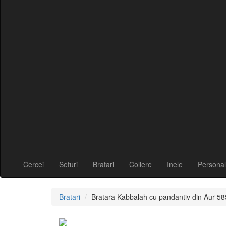
Cercei
Seturi
Bratari
Coliere
Inele
Personal
Bratari
Bratara Kabbalah cu pandantiv din Aur 58