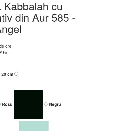
a Kabbalah cu
iv din Aur 585 -
Angel
 de ore
eview
- 20 cm
Rosu
Negru