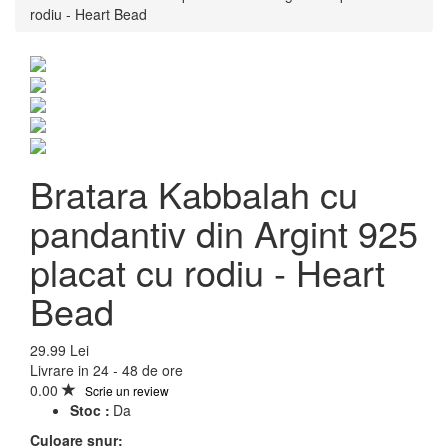
rodiu - Heart Bead
Bratara Kabbalah cu
pandantiv din Argint 925
placat cu rodiu - Heart
Bead
Bratara Kabbalah cu
29.99 Lei
Livrare in 24 - 48 de ore
pandantiv din Argint 925
0.00
Scrie un review
Stoc :
Da
placat cu rodiu - Heart
Culoare snur: