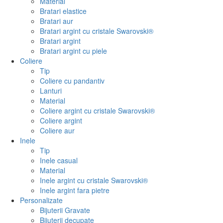
Material
Bratari elastice
Bratari aur
Bratari argint cu cristale Swarovski®
Bratari argint
Bratari argint cu piele
Coliere
Tip
Coliere cu pandantiv
Lanturi
Material
Coliere argint cu cristale Swarovski®
Coliere argint
Coliere aur
Inele
Tip
Inele casual
Material
Inele argint cu cristale Swarovski®
Inele argint fara pietre
Personalizate
Bijuterii Gravate
Bijuterii decupate