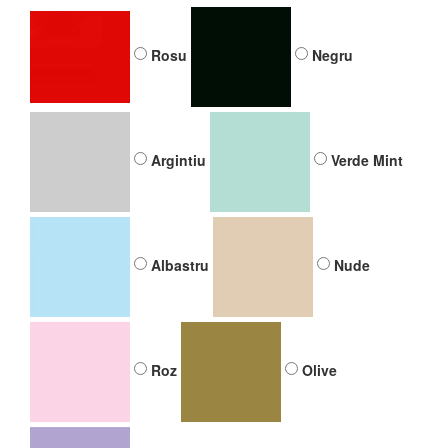
Bead
Rosu
Negru
29.99 Lei
Culoare snur
Rosu
Negru
Argintiu
Verde Mint
Albastru
Nude
Roz
Olive
Mov
Argintiu
Verde Mint
Albastru
Nude
Roz
Olive