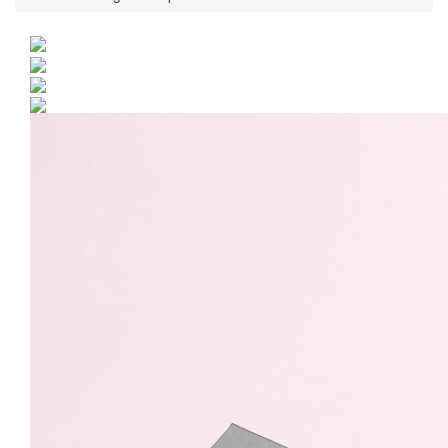
Bratara Argint 925 placat
cu rodiu si charm
Serotonina