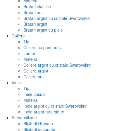
Material
Bratari elastice
Bratari aur
Bratari argint cu cristale Swarovski®
Bratari argint
Bratari argint cu piele
Coliere
Tip
Coliere cu pandantiv
Lanturi
Material
Coliere argint cu cristale Swarovski®
Coliere argint
Coliere aur
Inele
Tip
Inele casual
Material
Inele argint cu cristale Swarovski®
Inele argint fara pietre
Personalizate
Bijuterii Gravate
Bijuterii decupate