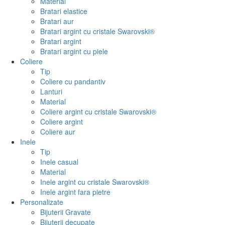
Material
Bratari elastice
Bratari aur
Bratari argint cu cristale Swarovski®
Bratari argint
Bratari argint cu piele
Coliere
Tip
Coliere cu pandantiv
Lanturi
Material
Coliere argint cu cristale Swarovski®
Coliere argint
Coliere aur
Inele
Tip
Inele casual
Material
Inele argint cu cristale Swarovski®
Inele argint fara pietre
Personalizate
Bijuterii Gravate
Bijuterii decupate