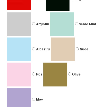
29.99 Lei
Culoare snur
Rosu
Negru
Argintiu
Verde Mint
Albastru
Nude
Roz
Olive
Mov
Argintiu
Verde Mint
Albastru
Nude
Roz
Olive
Mov