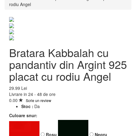
rodiu Angel
Bratara Kabbalah cu
pandantiv din Argint 925
placat cu rodiu Angel
29.99 Lei
Livrare in 24 - 48 de ore
0.00
Scrie un review
Bratara Kabbalah cu
Stoc :
Da
pandantiv din Argint 925
Culoare snur:
placat cu rodiu Angel
Rosu
Negru