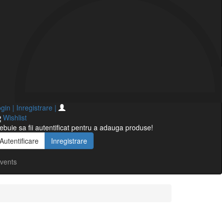
gin | Inregistrare
|
Wishlist
ebuie sa fii autentificat pentru a adauga produse!
Autentificare
Inregistrare
vents