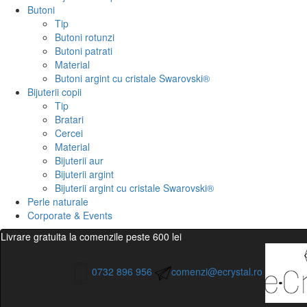
Butoni
Tip
Butoni rotunzi
Butoni patrati
Material
Butoni argint cu cristale Swarovski®
Bijuterii copii
Tip
Bratari
Cercei
Material
Bijuterii aur
Bijuterii argint
Bijuterii argint cu cristale Swarovski®
Perle naturale
Corporate & Events
Livrare gratuita la comenzile peste 600 lei
0732 896 956
comenzi@ecrystal.ro