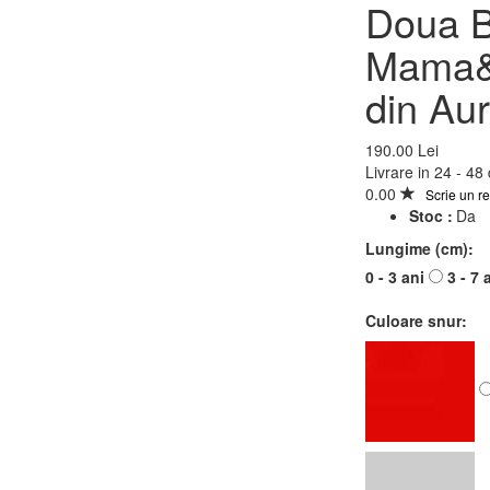
Doua Bratari Kabbalah
Doua B
Mama&Copil - cu pand
Mama&C
din Aur 585 - 8K - Hea
din Aur
190.00 Lei
190.00 Lei
Lungime (cm)
Livrare in 24 - 48
0.00
Scrie un r
0 - 3 ani
3 - 7 ani
7 - 12 ani
Stoc :
Da
Culoare snur
Lungime (cm):
Rosu
Negru
Argintiu
Verde Mint
Albastru
Nude
Olive
0 - 3 ani
3 - 7 
Culoare snur: