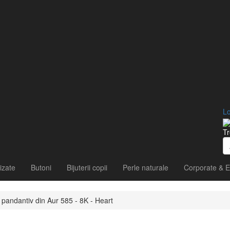
Lo
Tr
izate
Butoni
Bijuterii copii
Perle naturale
Corporate & E
pandantiv din Aur 585 - 8K - Heart