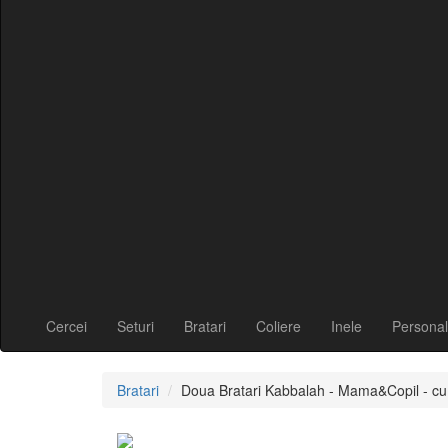
Cercei
Seturi
Bratari
Coliere
Inele
Personal
Bratari
Doua Bratari Kabbalah - Mama&Copil - cu 