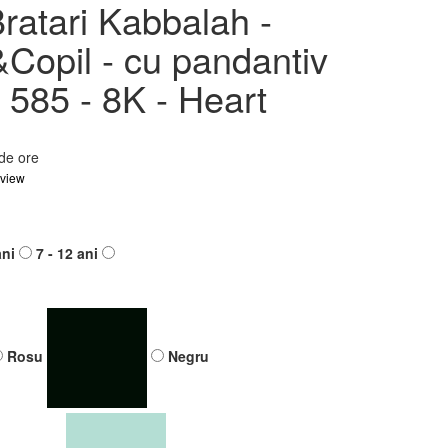
 -
ratari Kabbalah -
antiv
opil - cu pandantiv
rt
 585 - 8K - Heart
 de ore
eview
Roz
Mov
ani
7 - 12 ani
Rosu
Negru