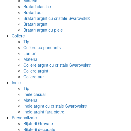
Material
Bratari elastice
Bratari aur
Bratari argint cu cristale Swarovski®
Bratari argint
Bratari argint cu piele
Coliere
Tip
Coliere cu pandantiv
Lanturi
Material
Coliere argint cu cristale Swarovski®
Coliere argint
Coliere aur
Inele
Tip
Inele casual
Material
Inele argint cu cristale Swarovski®
Inele argint fara pietre
Personalizate
Bijuterii Gravate
Bijuterii decupate