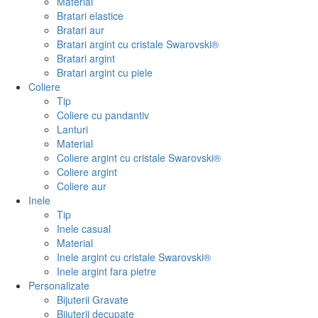
Material
Bratari elastice
Bratari aur
Bratari argint cu cristale Swarovski®
Bratari argint
Bratari argint cu piele
Coliere
Tip
Coliere cu pandantiv
Lanturi
Material
Coliere argint cu cristale Swarovski®
Coliere argint
Coliere aur
Inele
Tip
Inele casual
Material
Inele argint cu cristale Swarovski®
Inele argint fara pietre
Personalizate
Bijuterii Gravate
Bijuterii decupate