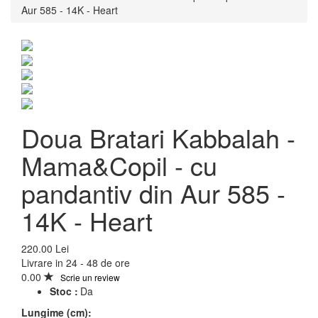
Aur 585 - 14K - Heart
Doua Bratari Kabbalah -
Mama&Copil - cu
pandantiv din Aur 585 -
14K - Heart
Doua Bratari Kabbalah -
220.00 Lei
Livrare in 24 - 48 de ore
Mama&Copil - cu
0.00
Scrie un review
Stoc :
Da
pandantiv din Aur 585 -
Lungime (cm):