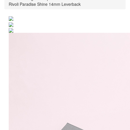
Rivoli Paradise Shine 14mm Leverback
Cercei Argint 925 placat
cu rodiu cu cristale
Swarovski® Rivoli