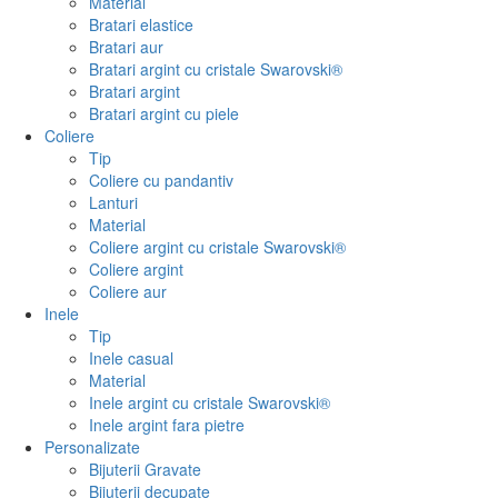
Material
Bratari elastice
Bratari aur
Bratari argint cu cristale Swarovski®
Bratari argint
Bratari argint cu piele
Coliere
Tip
Coliere cu pandantiv
Lanturi
Material
Coliere argint cu cristale Swarovski®
Coliere argint
Coliere aur
Inele
Tip
Inele casual
Material
Inele argint cu cristale Swarovski®
Inele argint fara pietre
Personalizate
Bijuterii Gravate
Bijuterii decupate