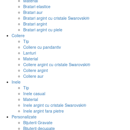
Material
Bratari elastice
Bratari aur
Bratari argint cu cristale Swarovski®
Bratari argint
Bratari argint cu piele
Coliere
Tip
Coliere cu pandantiv
Lanturi
Material
Coliere argint cu cristale Swarovski®
Coliere argint
Coliere aur
Inele
Tip
Inele casual
Material
Inele argint cu cristale Swarovski®
Inele argint fara pietre
Personalizate
Bijuterii Gravate
Bijuterii decupate