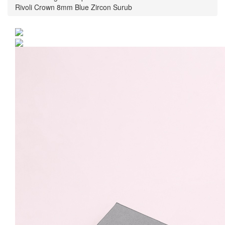
Rivoli Crown 8mm Blue Zircon Surub
Cercei Argint 925 placat
cu rodiu cu cristale
Swarovski® Rivoli Crown