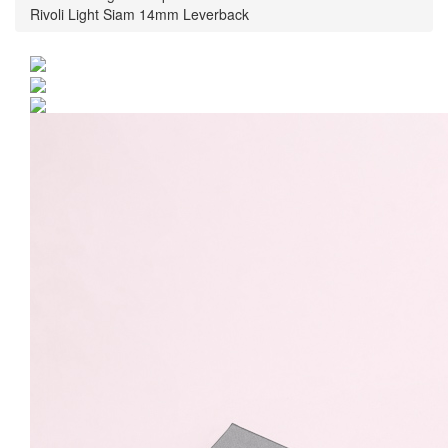
Rivoli Light Siam 14mm Leverback
Cercei Argint 925 placat
cu rodiu cu cristale
Swarovski® Rivoli Light