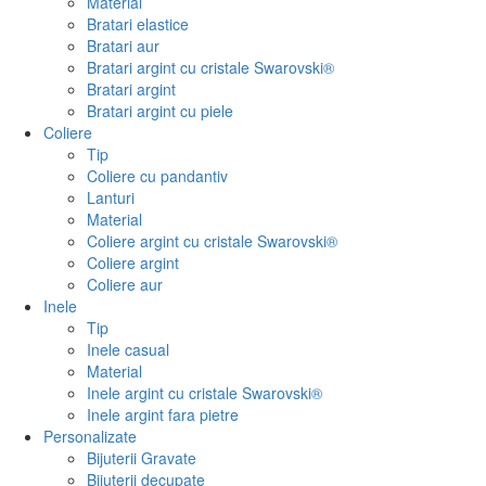
Material
Bratari elastice
Bratari aur
Bratari argint cu cristale Swarovski®
Bratari argint
Bratari argint cu piele
Coliere
Tip
Coliere cu pandantiv
Lanturi
Material
Coliere argint cu cristale Swarovski®
Coliere argint
Coliere aur
Inele
Tip
Inele casual
Material
Inele argint cu cristale Swarovski®
Inele argint fara pietre
Personalizate
Bijuterii Gravate
Bijuterii decupate