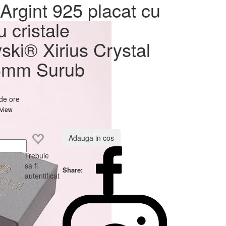
at cu
Argint 925 placat cu
ovski®
u cristale
6mm
ski® Xirius Crystal
6mm Surub
 de ore
eview
Adauga in cos
Trebuie
sa fi
Share:
autentificat