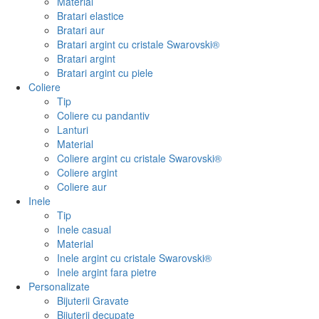
Material
Bratari elastice
Bratari aur
Bratari argint cu cristale Swarovski®
Bratari argint
Bratari argint cu piele
Coliere
Tip
Coliere cu pandantiv
Lanturi
Material
Coliere argint cu cristale Swarovski®
Coliere argint
Coliere aur
Inele
Tip
Inele casual
Material
Inele argint cu cristale Swarovski®
Inele argint fara pietre
Personalizate
Bijuterii Gravate
Bijuterii decupate