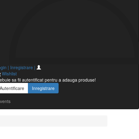
gin | Inregistrare
|
Wishlist
ebuie sa fii autentificat pentru a adauga produse!
Autentificare
Inregistrare
vents