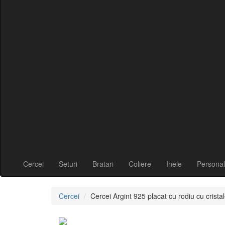
Cercei
Seturi
Bratari
Coliere
Inele
Personal
Cercei
Cercei Argint 925 placat cu rodiu cu cris