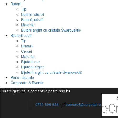
Butoni
Tip
Butoni rotunzi
Butoni patrati
Material
Butoni argint cu cristale Swarovski®
Bijuterii copii
Tip
Bratari
Cercei
Material
Bijuterii aur
Bijuterii argint
Bijuterii argint cu cristale Swarovski®
Perle naturale
Corporate & Events
Livrare gratuita la comenzile peste 600 lei
0732 896 956
comenzi@ecrystal.ro