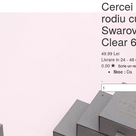
Cercei Argint 925 plac
Cercei 
rodiu cu cristale Swar
rodiu c
Xirius Crystal Clear 
Swarov
Surub
Clear 
49.99 Lei
49.99 Lei
Livrare in 24 - 48
0.00
Scrie un r
Stoc :
Da
-
+