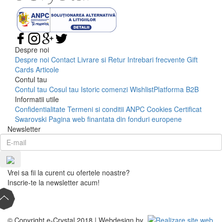
Despre noi
Despre noi
Contact
Livrare si Retur
Intrebari frecvente
Gift
Cards
Articole
Contul tau
Contul tau
Cosul tau
Istoric comenzi
Wishlist
Platforma B2B
Informatii utile
Confidentialitate
Termeni si conditii
ANPC
Cookies
Certificat
Swarovski
Pagina web finantata din fonduri europene
Newsletter
Vrei sa fii la curent cu ofertele noastre?
Inscrie-te la newsletter acum!
© Copyright e-Crystal 2018 | Webdesign by