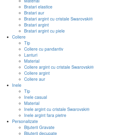
Material
Bratari elastice
Bratari aur
Bratari argint cu cristale Swarovski®
Bratari argint
Bratari argint cu piele
Coliere
Tip
Coliere cu pandantiv
Lanturi
Material
Coliere argint cu cristale Swarovski®
Coliere argint
Coliere aur
Inele
Tip
Inele casual
Material
Inele argint cu cristale Swarovski®
Inele argint fara pietre
Personalizate
Bijuterii Gravate
Bijuterii decupate