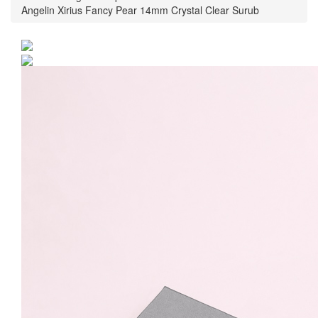
Angelin Xirius Fancy Pear 14mm Crystal Clear Surub
Cercei Argint 925 placat
cu rodiu cu cristale
Swarovski® Angelin