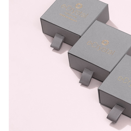
Xirius Fancy Pear 14mm
Crystal Clear Surub
95.00 Lei
Placare cu
Rodiu