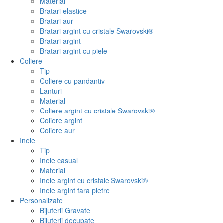
Material
Bratari elastice
Bratari aur
Bratari argint cu cristale Swarovski®
Bratari argint
Bratari argint cu piele
Coliere
Tip
Coliere cu pandantiv
Lanturi
Material
Coliere argint cu cristale Swarovski®
Coliere argint
Coliere aur
Inele
Tip
Inele casual
Material
Inele argint cu cristale Swarovski®
Inele argint fara pietre
Personalizate
Bijuterii Gravate
Bijuterii decupate