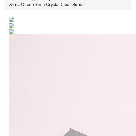
Xirius Queen 6mm Crystal Clear Surub
Cercei Argint 925 placat
cu rodiu cu cristale
Swarovski® Xirius