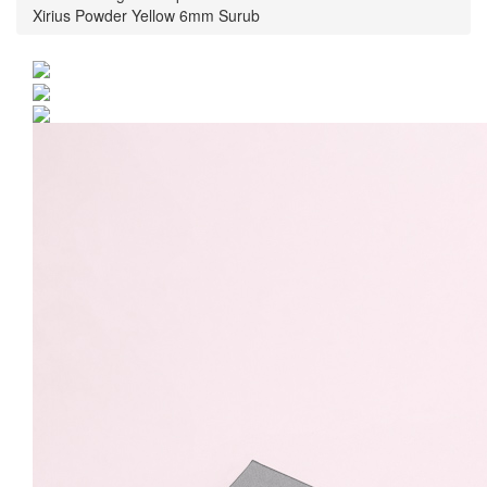
Xirius Powder Yellow 6mm Surub
Cercei Argint 925 placat
cu rodiu cu cristale
Swarovski® Xirius