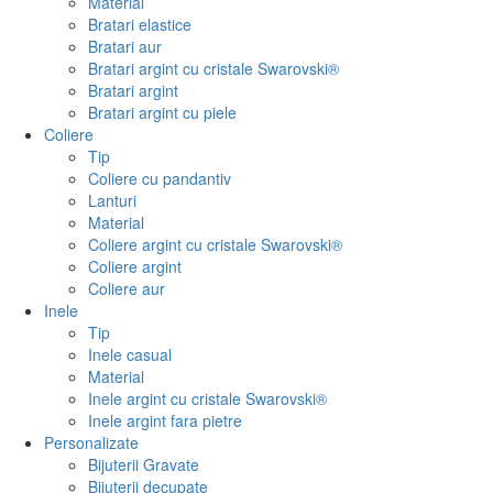
Material
Bratari elastice
Bratari aur
Bratari argint cu cristale Swarovski®
Bratari argint
Bratari argint cu piele
Coliere
Tip
Coliere cu pandantiv
Lanturi
Material
Coliere argint cu cristale Swarovski®
Coliere argint
Coliere aur
Inele
Tip
Inele casual
Material
Inele argint cu cristale Swarovski®
Inele argint fara pietre
Personalizate
Bijuterii Gravate
Bijuterii decupate