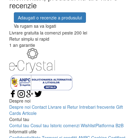
recenzie
Adaugati o recenzie a produsului
Va rugam sa va logati
Livrare gratuita la comenzi peste 200 lei
Retur simplu si rapid
1 an garantie
Despre noi
Despre noi
Contact
Livrare si Retur
Intrebari frecvente
Gift
Cards
Articole
Contul tau
Contul tau
Cosul tau
Istoric comenzi
Wishlist
Platforma B2B
Informatii utile
Confidentialitate
Termeni si conditii
ANPC
Cookies
Certificat