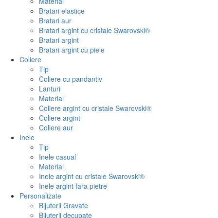
Material
Bratari elastice
Bratari aur
Bratari argint cu cristale Swarovski®
Bratari argint
Bratari argint cu piele
Coliere
Tip
Coliere cu pandantiv
Lanturi
Material
Coliere argint cu cristale Swarovski®
Coliere argint
Coliere aur
Inele
Tip
Inele casual
Material
Inele argint cu cristale Swarovski®
Inele argint fara pietre
Personalizate
Bijuterii Gravate
Bijuterii decupate