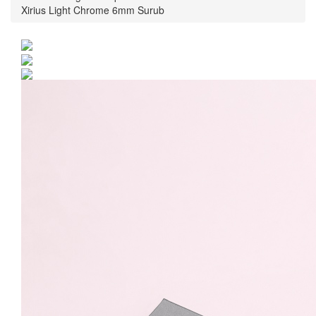
Xirius Light Chrome 6mm Surub
Cercei Argint 925 placat
cu rodiu cu cristale
Swarovski® Xirius Light