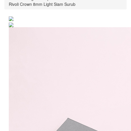
Rivoli Crown 8mm Light Siam Surub
Cercei Argint 925 placat
cu rodiu cu cristale
Swarovski® Rivoli Crown