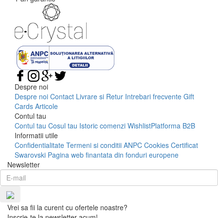
Despre noi
Despre noi
Contact
Livrare si Retur
Intrebari frecvente
Gift
Cards
Articole
Contul tau
Contul tau
Cosul tau
Istoric comenzi
Wishlist
Platforma B2B
Informatii utile
Confidentialitate
Termeni si conditii
ANPC
Cookies
Certificat
Swarovski
Pagina web finantata din fonduri europene
Newsletter
Vrei sa fii la curent cu ofertele noastre?
Inscrie-te la newsletter acum!