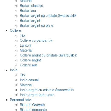
Material
Bratari elastice
Bratari aur
Bratari argint cu cristale Swarovski®
Bratari argint
Bratari argint cu piele
Coliere
Tip
Coliere cu pandantiv
Lanturi
Material
Coliere argint cu cristale Swarovski®
Coliere argint
Coliere aur
Inele
Tip
Inele casual
Material
Inele argint cu cristale Swarovski®
Inele argint fara pietre
Personalizate
Bijuterii Gravate
Bijuterii decupate