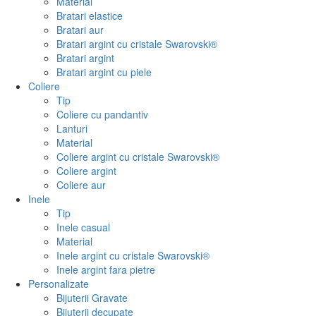
Material
Bratari elastice
Bratari aur
Bratari argint cu cristale Swarovski®
Bratari argint
Bratari argint cu piele
Coliere
Tip
Coliere cu pandantiv
Lanturi
Material
Coliere argint cu cristale Swarovski®
Coliere argint
Coliere aur
Inele
Tip
Inele casual
Material
Inele argint cu cristale Swarovski®
Inele argint fara pietre
Personalizate
Bijuterii Gravate
Bijuterii decupate