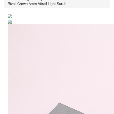
Rivoli Crown 8mm Vitrail Light Surub
Cercei Argint 925 placat
cu rodiu cu cristale
Swarovski® Rivoli Crown