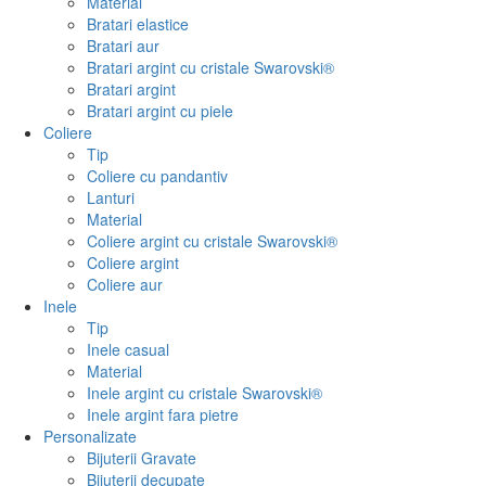
Material
Bratari elastice
Bratari aur
Bratari argint cu cristale Swarovski®
Bratari argint
Bratari argint cu piele
Coliere
Tip
Coliere cu pandantiv
Lanturi
Material
Coliere argint cu cristale Swarovski®
Coliere argint
Coliere aur
Inele
Tip
Inele casual
Material
Inele argint cu cristale Swarovski®
Inele argint fara pietre
Personalizate
Bijuterii Gravate
Bijuterii decupate