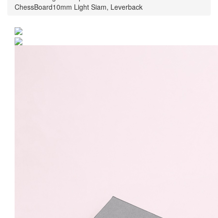
ChessBoard10mm Light Siam, Leverback
Cercei Argint 925 placat
cu rodiu cu cristale
Swarovski®