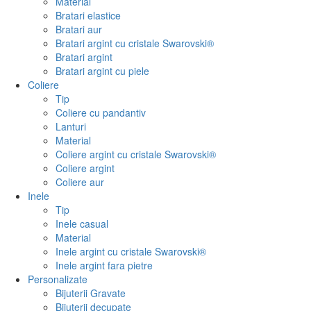
Material
Bratari elastice
Bratari aur
Bratari argint cu cristale Swarovski®
Bratari argint
Bratari argint cu piele
Coliere
Tip
Coliere cu pandantiv
Lanturi
Material
Coliere argint cu cristale Swarovski®
Coliere argint
Coliere aur
Inele
Tip
Inele casual
Material
Inele argint cu cristale Swarovski®
Inele argint fara pietre
Personalizate
Bijuterii Gravate
Bijuterii decupate