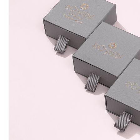
ChessBoard10mm Light
Siam, Leverback
81.99 Lei