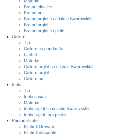
Material
Bratari elastice
Bratari aur
Bratari argint cu cristale Swarovski®
Bratari argint
Bratari argint cu piele
Coliere
Tip
Coliere cu pandantiv
Lanturi
Material
Coliere argint cu cristale Swarovski®
Coliere argint
Coliere aur
Inele
Tip
Inele casual
Material
Inele argint cu cristale Swarovski®
Inele argint fara pietre
Personalizate
Bijuterii Gravate
Bijuterii decupate